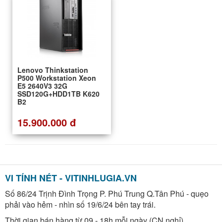
Lenovo Thinkstation
P500 Workstation Xeon
E5 2640V3 32G
SSD120G+HDD1TB K620
B2
15.900.000 đ
VI TÍNH NÉT - VITINHLUGIA.VN
Số 86/24 Trịnh Đình Trọng P. Phú Trung Q.Tân Phú - quẹo
phải vào hẻm - nhìn số 19/6/24 bên tay trái.
Thời gian bán hàng từ 09 - 18h mỗi ngày (CN nghỉ)