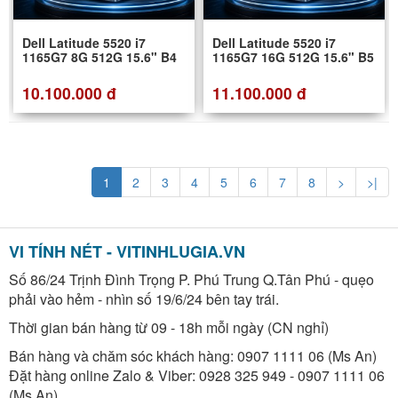
Dell Latitude 5520 i7
Dell Latitude 5520 i7
1165G7 8G 512G 15.6" B4
1165G7 16G 512G 15.6" B5
10.100.000 đ
11.100.000 đ
1
2
3
4
5
6
7
8
>
>|
VI TÍNH NÉT - VITINHLUGIA.VN
Số 86/24 Trịnh Đình Trọng P. Phú Trung Q.Tân Phú - quẹo
phải vào hẻm - nhìn số 19/6/24 bên tay trái.
Thời gian bán hàng từ 09 - 18h mỗi ngày (CN nghỉ)
Bán hàng và chăm sóc khách hàng: 0907 1111 06 (Ms An)
Đặt hàng online Zalo & Viber: 0928 325 949 - 0907 1111 06
(Ms An)